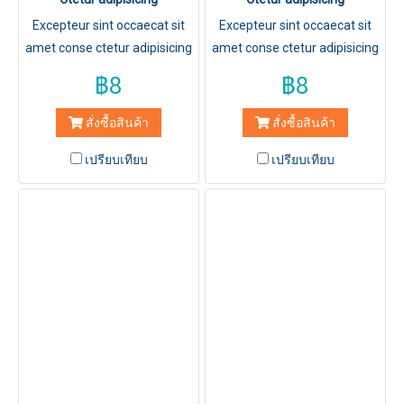
Excepteur sint occaecat sit
Excepteur sint occaecat sit
amet conse ctetur adipisicing
amet conse ctetur adipisicing
elit, sed do eiusmod tempor
elit, sed do eiusmod tempor
฿8
฿8
incididuntut labore et dolore
incididuntut labore et dolore
magna aliqua.
magna aliqua.
สั่งซื้อสินค้า
สั่งซื้อสินค้า
เปรียบเทียบ
เปรียบเทียบ