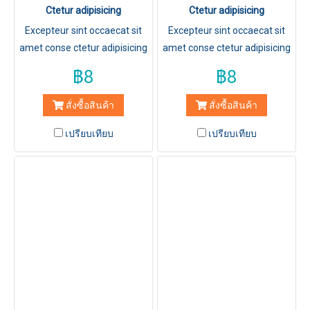
Ctetur adipisicing
Ctetur adipisicing
Excepteur sint occaecat sit
Excepteur sint occaecat sit
amet conse ctetur adipisicing
amet conse ctetur adipisicing
elit, sed do eiusmod tempor
elit, sed do eiusmod tempor
฿8
฿8
incididuntut labore et dolore
incididuntut labore et dolore
magna aliqua.
magna aliqua.
สั่งซื้อสินค้า
สั่งซื้อสินค้า
เปรียบเทียบ
เปรียบเทียบ