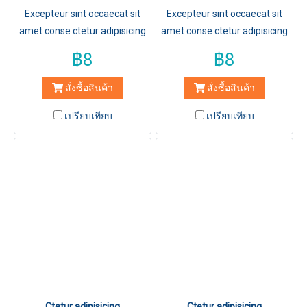
Excepteur sint occaecat sit
Excepteur sint occaecat sit
amet conse ctetur adipisicing
amet conse ctetur adipisicing
elit, sed do eiusmod tempor
elit, sed do eiusmod tempor
฿8
฿8
incididuntut labore et dolore
incididuntut labore et dolore
magna aliqua.
magna aliqua.
สั่งซื้อสินค้า
สั่งซื้อสินค้า
เปรียบเทียบ
เปรียบเทียบ
Ctetur adipisicing
Ctetur adipisicing