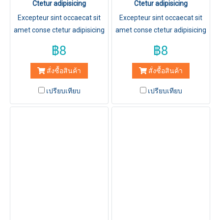
Ctetur adipisicing
Ctetur adipisicing
Excepteur sint occaecat sit
Excepteur sint occaecat sit
amet conse ctetur adipisicing
amet conse ctetur adipisicing
elit, sed do eiusmod tempor
elit, sed do eiusmod tempor
฿8
฿8
incididuntut labore et dolore
incididuntut labore et dolore
magna aliqua.
magna aliqua.
สั่งซื้อสินค้า
สั่งซื้อสินค้า
เปรียบเทียบ
เปรียบเทียบ