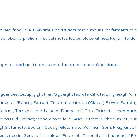
velit, sed fringilla elit. Vivamus porta accumsan mauris, at fermentum
ec lobortis pretium nisi, vel mattis lectus placerat nec. Nulla interdu
ertips and gently press onto face, neck and décolletage.
cerides; Dicaprylyl Ether; Glyceryl Stearate Citrate; Ethylhexyl Pal
tricolor (Pansy) Extract; Trifolium pratense (Clover) Flower Extract;
Extract; Taraxacum officinale (Dandelion) Root Extract; Usnea barb
atica Bud Extract; Vigna aconitifolia Seed Extract; Cichorium intybu
oyl Glutamate; Sodium Cocoyl Glutamate; Xanthan Gum; Fragrance/P
lglycerin; Geraniol*; Linalool*; Eugenol*; Citronellol*; Limonene*. * F