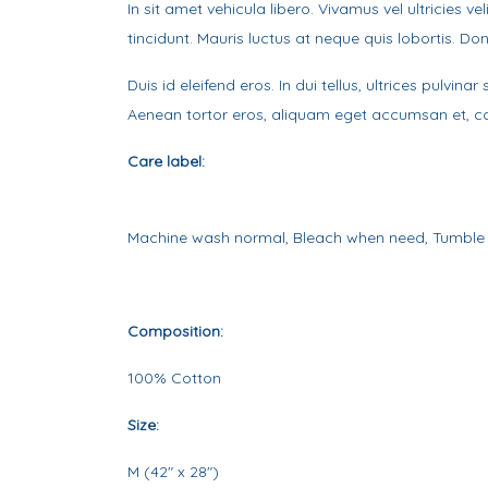
In sit amet vehicula libero. Vivamus vel ultricies 
tincidunt. Mauris luctus at neque quis lobortis. Don
Duis id eleifend eros. In dui tellus, ultrices pulvi
Aenean tortor eros, aliquam eget accumsan et, co
Care label:
Machine wash normal, Bleach when need, Tumble
Composition:
100% Cotton
Size:
M (42" x 28")