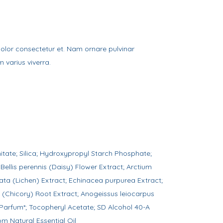
 dolor consectetur et. Nam ornare pulvinar
m varius viverra.
mitate; Silica; Hydroxypropyl Starch Phosphate;
 Bellis perennis (Daisy) Flower Extract; Arctium
ata (Lichen) Extract; Echinacea purpurea Extract;
s (Chicory) Root Extract; Anogeissus leiocarpus
arfum*; Tocopheryl Acetate; SD Alcohol 40-A
rom Natural Essential Oil