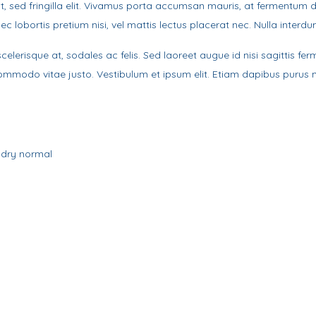
velit, sed fringilla elit. Vivamus porta accumsan mauris, at fermentum
ec lobortis pretium nisi, vel mattis lectus placerat nec. Nulla interdu
nar scelerisque at, sodales ac felis. Sed laoreet augue id nisi sagitti
mmodo vitae justo. Vestibulum et ipsum elit. Etiam dapibus purus 
 dry normal