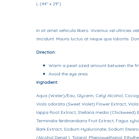
L (44" x 29")
In sit amet vehicula libero. Vivamus vel ultricies 
tincidunt. Mauris luctus at neque quis lobortis. Don
Direction:
Warm a pearl sized amount between the fing
Avoid the eye area.
Ingradient:
Aqua (Water)/Eau; Glycerin; Cetyl Alcohol; Cocogly
Viola odorata (Sweet Violet) Flower Extract; Viola 
lappa Root Extract; Stellaria media (Chickweed) 
Terminalia ferdinandiana Fruit Extract; Fagus sylv
Bark Extract; Sodium Hyaluronate; Sodium Stear
(Alcohol Denat.); Totarol; Phenoxyethanol; Ethylhexy