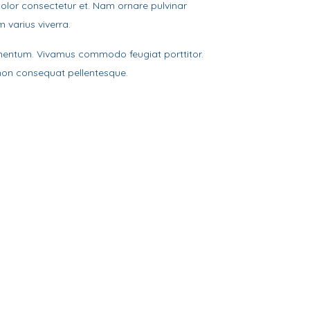
 dolor consectetur et. Nam ornare pulvinar
m varius viverra.
s fermentum. Vivamus commodo feugiat porttitor.
non consequat pellentesque.