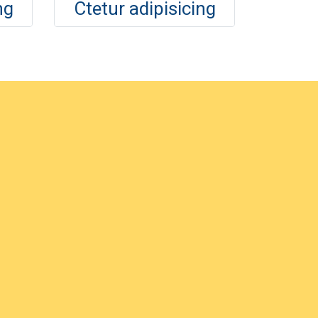
ng
Ctetur adipisicing