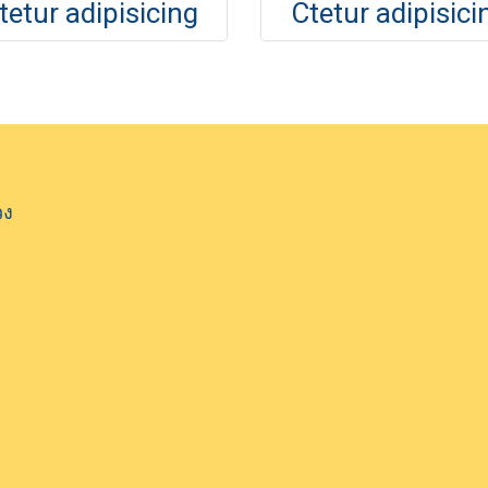
tetur adipisicing
Ctetur adipisici
วง