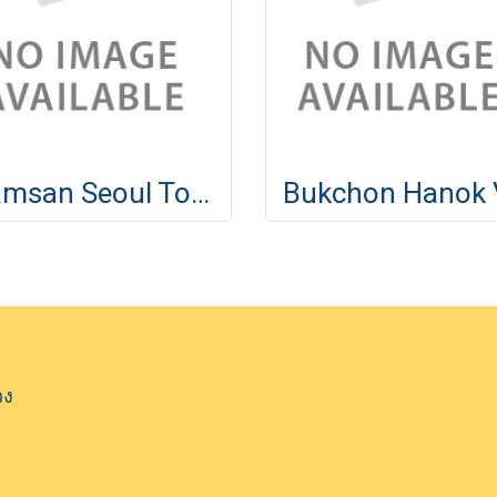
Namsan Seoul Tower
วง