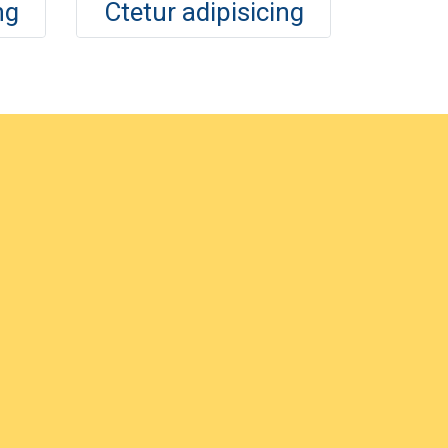
ng
Ctetur adipisicing