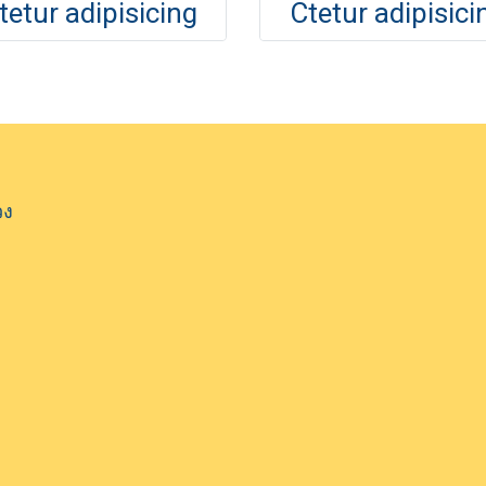
tetur adipisicing
Ctetur adipisici
วง