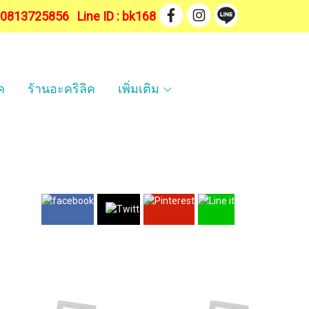
. 0813725856
Line ID : bk168
ค
ร้านอะคริลิค
เพิ่มเติม