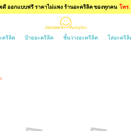
ใจดี ออกแบบฟรี
ราคาไม่แพง ร้านอะคริลิค ของทุกคน
โทร
ะคริลิค
ป้ายอะคริลิค
ชั้นวางอะคริลิค
โล่อะคริลิ
l