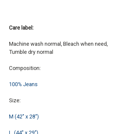
Care label:
Machine wash normal, Bleach when need,
Tumble dry normal
Composition:
100% Jeans
Size:
M (42" x 28")
L (44" x 29")