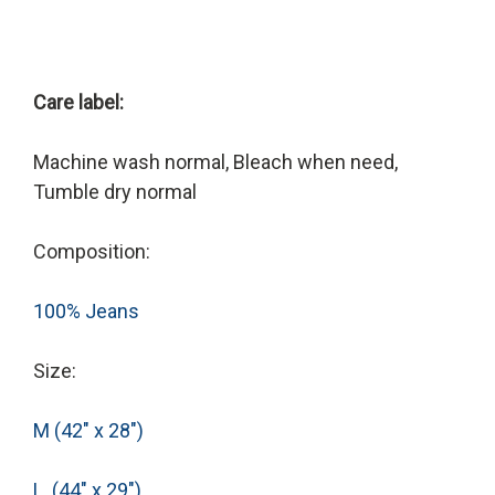
Care label:
Machine wash normal, Bleach when need,
Tumble dry normal
Composition:
100% Jeans
Size:
M (42" x 28")
L (44" x 29")