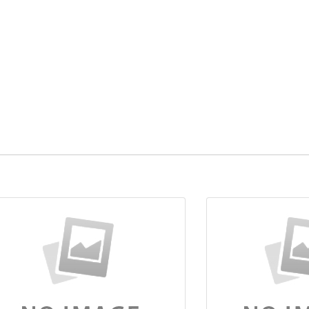
itudin ex egestas.
mod quis a nibh.
ndisse egestas quam nec urna porta consectetur. Maecenas vel turpi
nissim. Mauris quis libero felis. Vivamus aliquam nisi nulla, at cons
, sed volutpat velit fringilla non. Maecenas ultricies a urna a iaculis
oreet, dui sapien tempor nibh, nec blandit turpis ex sit amet libero. In