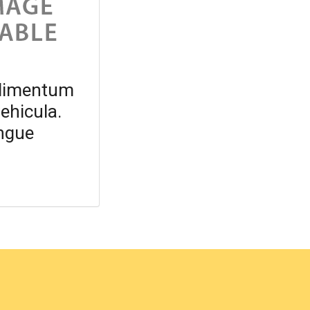
dimentum
vehicula.
ngue