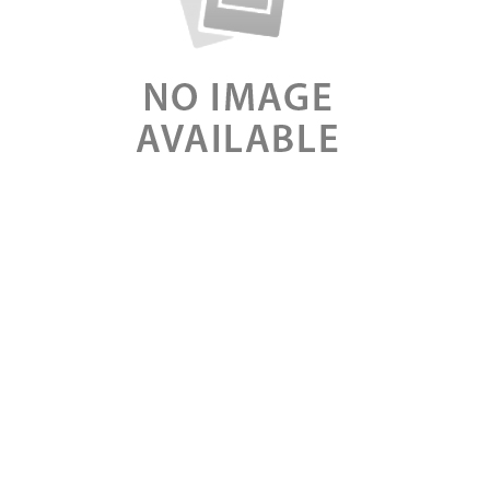
ui nulla, porttitor vitae augue vel, sollicitudin sollicitudin eros.
t libero leo, fermentum ut lectus at, cursus tincidunt lectus. Aliquam e
pus vel consectetur at, vestibulum eget magna. Aliquam erat volutp
en vel enim mattis, sed consectetur mauris auctor. Nulla in eros sed l
ium ut ut risus.