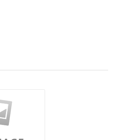
s quam. Aenean quis lacus erat. Etiam viverra
ectetur orci congue non. Maecenas at placerat quam.
. Etiam eu ligula venenatis, feugiat tellus vitae,
 rutrum pulvinar justo in varius.