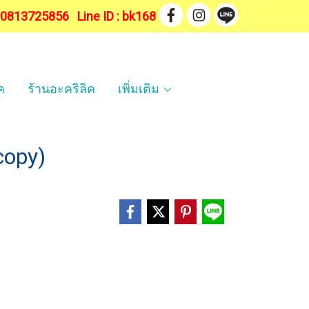
. 0813725856
Line ID : bk168
ค
ร้านอะคริลิค
เพิ่มเติม
copy)