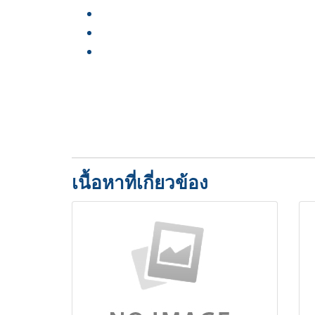
Proin bibendum felis et tellus congue, et sollic
Duis gravida dolor sit amet viverra tincidunt.
Pellentesque at lacus nec nunc tincidunt euis
Nam nec erat venenatis lacus ornare viverra. Suspe
egestas orci id efficitur. Fusce laoreet vehicula dig
Aliquam in imperdiet urna. Curabitur rutrum lectus enim
posuere mi. Donec pharetra, velit tincidunt feugiat la
เนื้อหาที่เกี่ยวข้อง