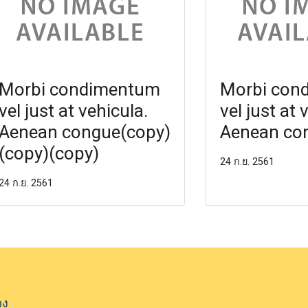
Morbi condimentum
Morbi con
vel just at vehicula.
vel just at 
Aenean congue(copy)
Aenean co
(copy)(copy)
24 ก.ย. 2561
24 ก.ย. 2561
วง