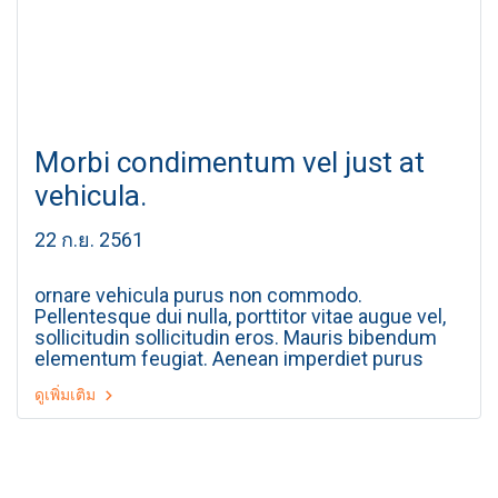
Morbi condimentum vel just at
vehicula.
22 ก.ย. 2561
ornare vehicula purus non commodo.
Pellentesque dui nulla, porttitor vitae augue vel,
sollicitudin sollicitudin eros. Mauris bibendum
elementum feugiat. Aenean imperdiet purus
velit, sed feugiat justo fringilla vitae. Praesent
ดูเพิ่มเติม
libero leo, fermentum ut lectus at, cursus
tincidunt lectus. Aliquam eget risus eget dui
gravida vehicula vel id arcu. Sed pulvinar
malesuada fermentum. Ut nulla turpis, tempus
vel consectetur at, vestibulum eget magna.