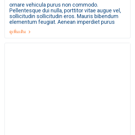
ornare vehicula purus non commodo.
Pellentesque dui nulla, porttitor vitae augue vel,
sollicitudin sollicitudin eros. Mauris bibendum
elementum feugiat. Aenean imperdiet purus
velit, sed feugiat justo fringilla vitae. Praesent
ดูเพิ่มเติม
libero leo, fermentum ut lectus at, cursus
tincidunt lectus. Aliquam eget risus eget dui
gravida vehicula vel id arcu. Sed pulvinar
malesuada fermentum. Ut nulla turpis, tempus
vel consectetur at, vestibulum eget magna.
Aliquam erat volutpat. Nulla augue eros, tempor
ut massa sed, porta blandit ante. Sed in nibh
lectus. Morbi hendrerit sapien vel enim mattis,
sed consectetur mauris auctor. Nulla in eros sed
ligula aliquam mattis. Duis at nibh sit amet elit
vestibulum dignissim vel et urna.